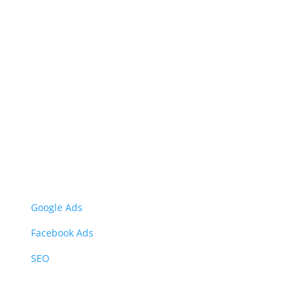
Tentang Kami
Kami berfokus dalam membantu para pelaku usaha
terkait pemasaran digital. Membuat kampanye untuk
meningkatkan penjualan mereka.
Layanan Kami
Google Ads
Facebook Ads
SEO
Informasi