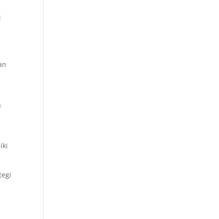
i
an
a
iki
tegi