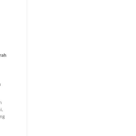
rah
u
n
i,
ang