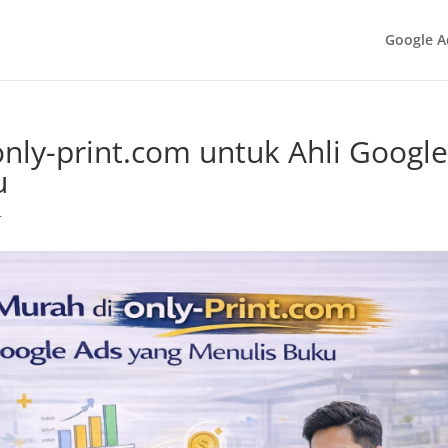
Google A
nly-print.com untuk Ahli Googl
u
r