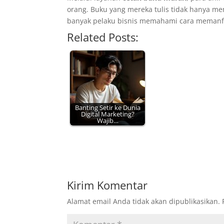
orang. Buku yang mereka tulis tidak hanya m
banyak pelaku bisnis memahami cara memanfaat
Related Posts:
Banting Setir ke Dunia
Digital Marketing?
Wajib…
Kirim Komentar
Alamat email Anda tidak akan dipublikasikan.