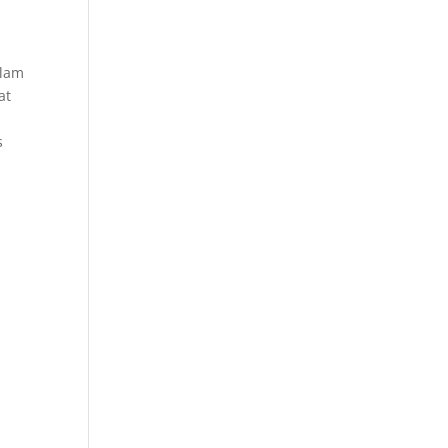
alam
at
s