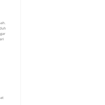
sah.
nduh
agar
ari
pat