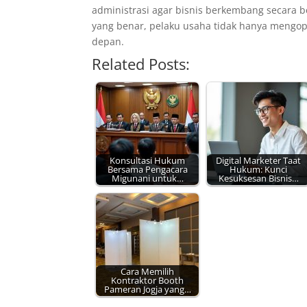
administrasi agar bisnis berkembang secara
yang benar, pelaku usaha tidak hanya mengopt
depan.
Related Posts:
Konsultasi Hukum
Digital Marketer Taat
Bersama Pengacara
Hukum: Kunci
Migunani untuk…
Kesuksesan Bisnis…
Cara Memilih
Kontraktor Booth
Pameran Jogja yang…