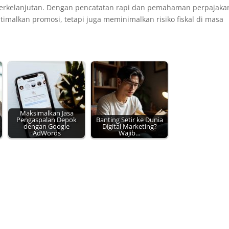
 berkelanjutan. Dengan pencatatan rapi dan pemahaman perpajaka
imalkan promosi, tetapi juga meminimalkan risiko fiskal di masa
Maksimalkan Jasa
Pengaspalan Depok
Banting Setir ke Dunia
dengan Google
Digital Marketing?
AdWords
Wajib…