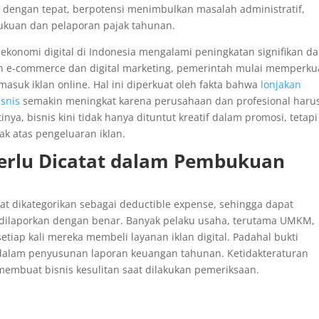
ola dengan tepat, berpotensi menimbulkan masalah administratif,
ukuan dan pelaporan pajak tahunan.
konomi digital di Indonesia mengalami peningkatan signifikan d
n e-commerce dan digital marketing, pemerintah mulai memperku
termasuk iklan online. Hal ini diperkuat oleh fakta bahwa
lonjakan
snis
semakin meningkat karena perusahaan dan profesional haru
nya, bisnis kini tidak hanya dituntut kreatif dalam promosi, tetapi
ak atas pengeluaran iklan.
Perlu Dicatat dalam Pembukuan
at dikategorikan sebagai deductible expense, sehingga dapat
dilaporkan dengan benar. Banyak pelaku usaha, terutama UMKM,
etiap kali mereka membeli layanan iklan digital. Padahal bukti
 dalam penyusunan laporan keuangan tahunan. Ketidakteraturan
membuat bisnis kesulitan saat dilakukan pemeriksaan.