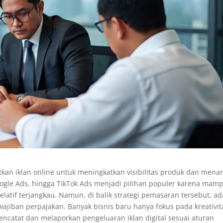
kan iklan online untuk meningkatkan visibilitas produk dan menar
oogle Ads, hingga TikTok Ads menjadi pilihan populer karena mam
latif terjangkau. Namun, di balik strategi pemasaran tersebut, ad
wajiban perpajakan. Banyak bisnis baru hanya fokus pada kreativit
mencatat dan melaporkan pengeluaran iklan digital sesuai aturan