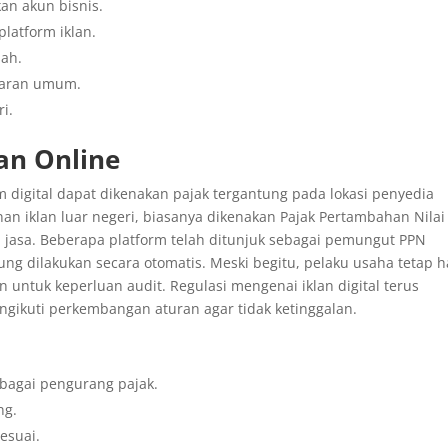
an akun bisnis.
latform iklan.
sah.
luaran umum.
ri.
lan Online
rm digital dapat dikenakan pajak tergantung pada lokasi penyedia
an iklan luar negeri, biasanya dikenakan Pajak Pertambahan Nilai
 jasa. Beberapa platform telah ditunjuk sebagai pemungut PPN
ng dilakukan secara otomatis. Meski begitu, pelaku usaha tetap 
untuk keperluan audit. Regulasi mengenai iklan digital terus
gikuti perkembangan aturan agar tidak ketinggalan.
bagai pengurang pajak.
ng.
sesuai.