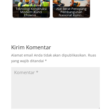
Teknologi Konstruksi
Alat Berat Penopang
Modern: Kunci
Pembangunan
Efisiensi…
Nasional: Kunci…
Kirim Komentar
Alamat email Anda tidak akan dipublikasikan.
Ruas
yang wajib ditandai
*