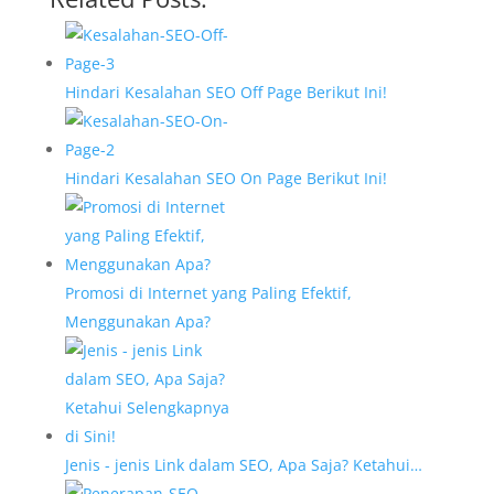
Hindari Kesalahan SEO Off Page Berikut Ini!
Hindari Kesalahan SEO On Page Berikut Ini!
Promosi di Internet yang Paling Efektif,
Menggunakan Apa?
Jenis - jenis Link dalam SEO, Apa Saja? Ketahui…