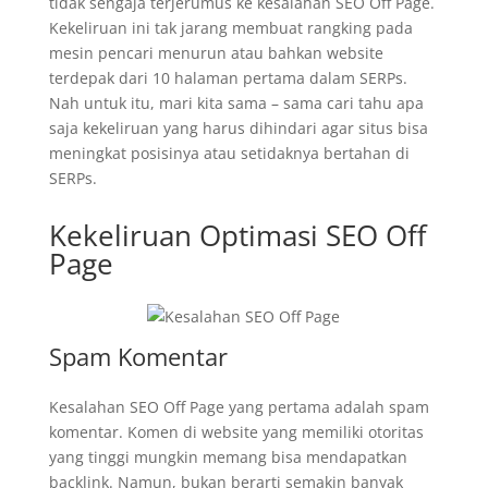
tidak sengaja terjerumus ke kesalahan SEO Off Page.
Kekeliruan ini tak jarang membuat rangking pada
mesin pencari menurun atau bahkan website
terdepak dari 10 halaman pertama dalam SERPs.
Nah untuk itu, mari kita sama – sama cari tahu apa
saja kekeliruan yang harus dihindari agar situs bisa
meningkat posisinya atau setidaknya bertahan di
SERPs.
Kekeliruan Optimasi SEO Off
Page
Spam Komentar
Kesalahan SEO Off Page yang pertama adalah spam
komentar. Komen di website yang memiliki otoritas
yang tinggi mungkin memang bisa mendapatkan
backlink. Namun, bukan berarti semakin banyak