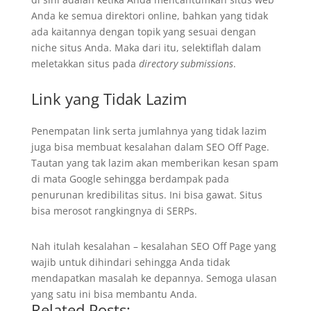
Anda ke semua direktori online, bahkan yang tidak
ada kaitannya dengan topik yang sesuai dengan
niche situs Anda. Maka dari itu, selektiflah dalam
meletakkan situs pada
directory submissions
.
Link yang Tidak Lazim
Penempatan link serta jumlahnya yang tidak lazim
juga bisa membuat kesalahan dalam SEO Off Page.
Tautan yang tak lazim akan memberikan kesan spam
di mata Google sehingga berdampak pada
penurunan kredibilitas situs. Ini bisa gawat. Situs
bisa merosot rangkingnya di SERPs.
Nah itulah kesalahan – kesalahan SEO Off Page yang
wajib untuk dihindari sehingga Anda tidak
mendapatkan masalah ke depannya. Semoga ulasan
yang satu ini bisa membantu Anda.
Related Posts: