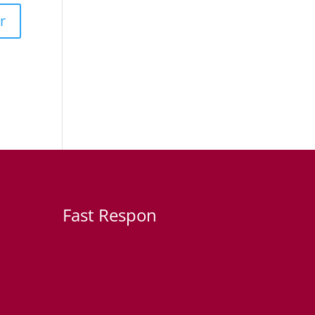
Fast Respon