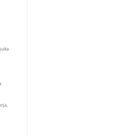
 suka
t
i
erja,