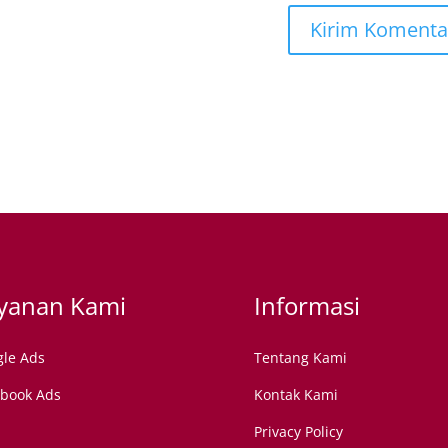
yanan Kami
Informasi
le Ads
Tentang Kami
ebook Ads
Kontak Kami
Privacy Policy