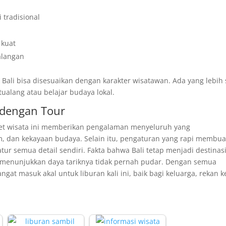
tradisional
 kuat
alangan
 Bali bisa disesuaikan dengan karakter wisatawan. Ada yang lebih
tualang atau belajar budaya lokal.
 dengan Tour
aket wisata ini memberikan pengalaman menyeluruh yang
dan kekayaan budaya. Selain itu, pengaturan yang rapi membua
tur semua detail sendiri. Fakta bahwa Bali tetap menjadi destinas
n menunjukkan daya tariknya tidak pernah pudar. Dengan semua
angat masuk akal untuk liburan kali ini, baik bagi keluarga, rekan k