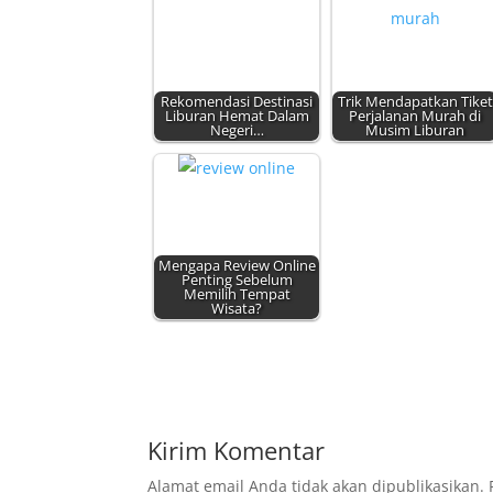
Rekomendasi Destinasi
Trik Mendapatkan Tiket
Liburan Hemat Dalam
Perjalanan Murah di
Negeri…
Musim Liburan
Mengapa Review Online
Penting Sebelum
Memilih Tempat
Wisata?
Kirim Komentar
Alamat email Anda tidak akan dipublikasikan.