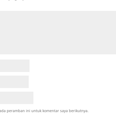
ada peramban ini untuk komentar saya berikutnya.