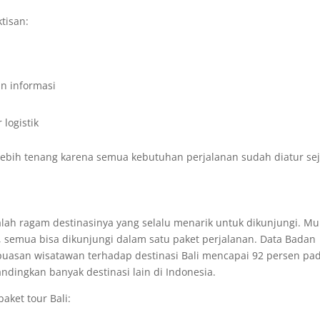
tisan:
n informasi
logistik
lebih tenang karena semua kebutuhan perjalanan sudah diatur se
alah ragam destinasinya yang selalu menarik untuk dikunjungi. Mu
, semua bisa dikunjungi dalam satu paket perjalanan. Data Badan
epuasan wisatawan terhadap destinasi Bali mencapai 92 persen pa
andingkan banyak destinasi lain di Indonesia.
aket tour Bali: