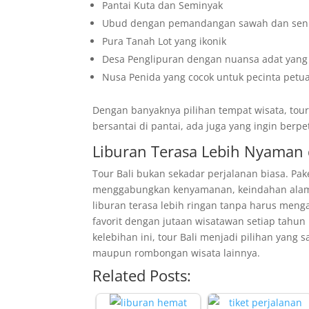
Pantai Kuta dan Seminyak
Ubud dengan pemandangan sawah dan seni 
Pura Tanah Lot yang ikonik
Desa Penglipuran dengan nuansa adat yang
Nusa Penida yang cocok untuk pecinta petu
Dengan banyaknya pilihan tempat wisata, tour
bersantai di pantai, ada juga yang ingin berpe
Liburan Terasa Lebih Nyaman
Tour Bali bukan sekadar perjalanan biasa. P
menggabungkan kenyamanan, keindahan alam, 
liburan terasa lebih ringan tanpa harus menga
favorit dengan jutaan wisatawan setiap tahu
kelebihan ini, tour Bali menjadi pilihan yang s
maupun rombongan wisata lainnya.
Related Posts: