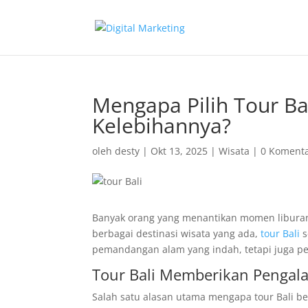
Mengapa Pilih Tour Bal
Kelebihannya?
oleh
desty
|
Okt 13, 2025
|
Wisata
|
0 Koment
Banyak orang yang menantikan momen liburan u
berbagai destinasi wisata yang ada,
tour Bali
s
pemandangan alam yang indah, tetapi juga pen
Tour Bali Memberikan Pengal
Salah satu alasan utama mengapa tour Bali b