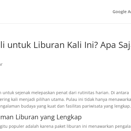
Google A
i untuk Liburan Kali Ini? Apa Sa
ar
ntuk sejenak melepaskan penat dari rutinitas harian. Di antara
ering kali menjadi pilihan utama. Pulau ini tidak hanya menawark
galaman budaya yang kuat dan fasilitas pariwisata yang lengkap
aman Liburan yang Lengkap
egitu populer adalah karena paket liburan ini menawarkan penga