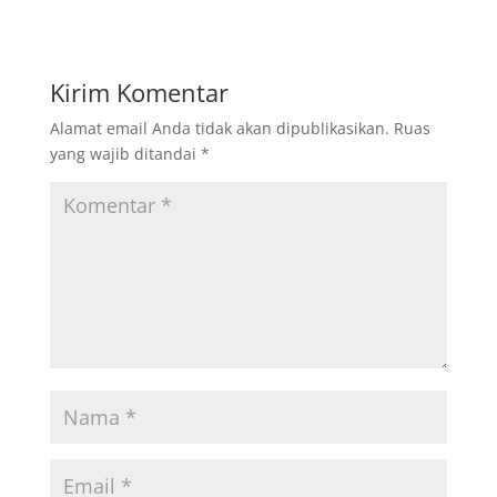
Kirim Komentar
Alamat email Anda tidak akan dipublikasikan.
Ruas
yang wajib ditandai
*