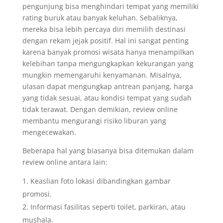
pengunjung bisa menghindari tempat yang memiliki
rating buruk atau banyak keluhan. Sebaliknya,
mereka bisa lebih percaya diri memilih destinasi
dengan rekam jejak positif. Hal ini sangat penting
karena banyak promosi wisata hanya menampilkan
kelebihan tanpa mengungkapkan kekurangan yang
mungkin memengaruhi kenyamanan. Misalnya,
ulasan dapat mengungkap antrean panjang, harga
yang tidak sesuai, atau kondisi tempat yang sudah
tidak terawat. Dengan demikian, review online
membantu mengurangi risiko liburan yang
mengecewakan.
Beberapa hal yang biasanya bisa ditemukan dalam
review online antara lain:
Keaslian foto lokasi dibandingkan gambar
promosi.
Informasi fasilitas seperti toilet, parkiran, atau
mushala.