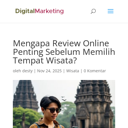
Mengapa Review Online
Penting Sebelum Memilih
Tempat Wisata?
oleh
desty
|
Nov 24, 2025
|
Wisata
|
0 Komentar