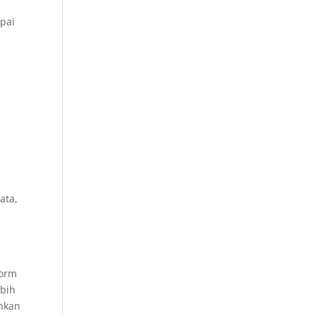
pai
k
ata,
form
ebih
ahkan