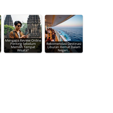
Mengapa Review Online
Penting Sebelum
Rekomendasi Destinasi
Memilih Tempat
Liburan Hemat Dalam
Wisata?
Negeri…