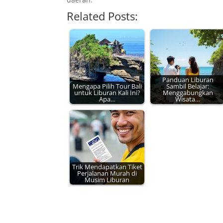
Related Posts:
Panduan Liburan
Mengapa Pilih Tour Bali
Sambil Belajar:
untuk Liburan Kali Ini?
Menggabungkan
Apa…
Wisata…
Trik Mendapatkan Tiket
Perjalanan Murah di
Musim Liburan