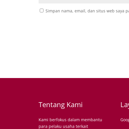
Simpan nama, email, dan situs web saya p
Tentang Kami
La
Kami berfokus dalam membantu
Goog
para pelaku usaha terkait