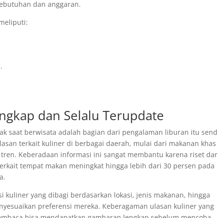
ebutuhan dan anggaran.
meliputi:
.
engkap dan Selalu Terupdate
 saat berwisata adalah bagian dari pengalaman liburan itu sendi
asan terkait kuliner di berbagai daerah, mulai dari makanan khas
 tren. Keberadaan informasi ini sangat membantu karena riset dar
erkait tempat makan meningkat hingga lebih dari 30 persen pada
a.
 kuliner yang dibagi berdasarkan lokasi, jenis makanan, hingga
nyesuaikan preferensi mereka. Keberagaman ulasan kuliner yang
a pembaca bisa mendapatkan gambaran lengkap sebelum mencoba