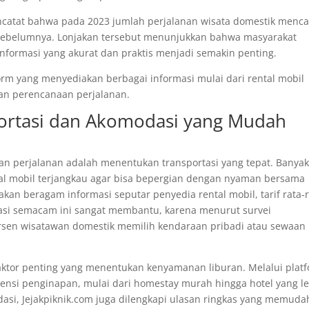
encatat bahwa pada 2023 jumlah perjalanan wisata domestik menca
un sebelumnya. Lonjakan tersebut menunjukkan bahwa masyarakat
informasi yang akurat dan praktis menjadi semakin penting.
form yang menyediakan berbagai informasi mulai dari rental mobil
n perencanaan perjalanan.
ortasi dan Akomodasi yang Mudah
n perjalanan adalah menentukan transportasi yang tepat. Banya
al mobil terjangkau agar bisa bepergian dengan nyaman bersama
kan beragam informasi seputar penyedia rental mobil, tarif rata-r
masi semacam ini sangat membantu, karena menurut survei
persen wisatawan domestik memilih kendaraan pribadi atau sewaan
faktor penting yang menentukan kenyamanan liburan. Melalui plat
nsi penginapan, mulai dari homestay murah hingga hotel yang l
si, Jejakpiknik.com juga dilengkapi ulasan ringkas yang memud