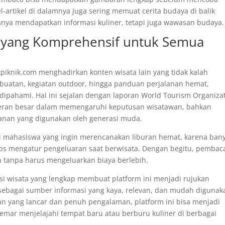
el-artikel di dalamnya juga sering memuat cerita budaya di balik
nya mendapatkan informasi kuliner, tetapi juga wawasan budaya.
 yang Komprehensif untuk Semua
akpiknik.com menghadirkan konten wisata lain yang tidak kalah
a buatan, kegiatan outdoor, hingga panduan perjalanan hemat,
ipahami. Hal ini sejalan dengan laporan World Tourism Organiza
peran besar dalam memengaruhi keputusan wisatawan, bahkan
alanan yang digunakan oleh generasi muda.
agi mahasiswa yang ingin merencanakan liburan hemat, karena ban
tips mengatur pengeluaran saat berwisata. Dengan begitu, pembac
tanpa harus mengeluarkan biaya berlebih.
nasi wisata yang lengkap membuat platform ini menjadi rujukan
 sebagai sumber informasi yang kaya, relevan, dan mudah digunak
an yang lancar dan penuh pengalaman, platform ini bisa menjadi
mar menjelajahi tempat baru atau berburu kuliner di berbagai